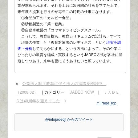
業が求められます。それを土台に次段階の計画を立てた上で、
来年度の提案を行うのが毎年この時期の仕事になります。
①食品加工の「カルビー食品」
②砂糖製造の「第一糖業」
③自動車教習の「コヤマドライビングスクール」
こうして、教育目標も、教育カリキュラムの設計も、すべて
「現場の作業」と「教育対象者のレディネス」という
現実を調
査・分析
して明らかにする、という方法によって、その企業に
ぴったりの教育を編成・実践するというJADEC方式が各社に浸
透しつつあり、来年も更にそうありたいと願っています。
«
公益法人制度改革に伴う法人の進路を検討中
（2008.02）
| カテゴリー:
JADEC NOW
|
ＪＡＤＥ
Ｃは40周年を迎えました
»
↑ Page Top
@infojadecjt からのツイート