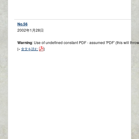
No.56
2002年1月28日
Warning
: Use of undefined constant PDF - assumed 'PDF' (this will throw
[»
全文を読む
]