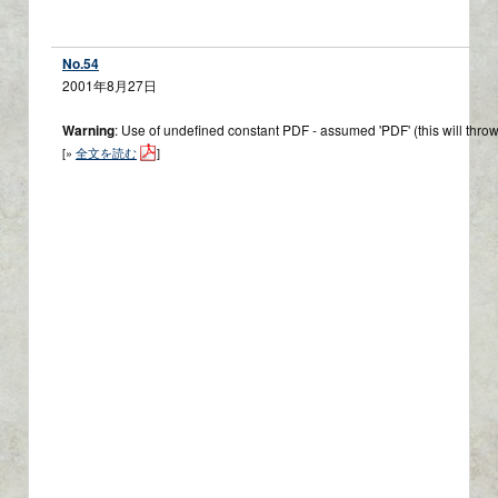
No.54
2001年8月27日
Warning
: Use of undefined constant PDF - assumed 'PDF' (this will throw
[»
全文を読む
]