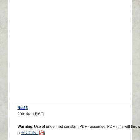
No.55
2001年11月8日
Warning
: Use of undefined constant PDF - assumed 'PDF' (this will throw
[»
全文を読む
]