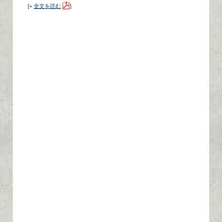
[»
全文を読む
]