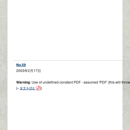
No.59
2003年2月17日
Warning
: Use of undefined constant PDF - assumed 'PDF' (this will throw
[»
全文を読む
]