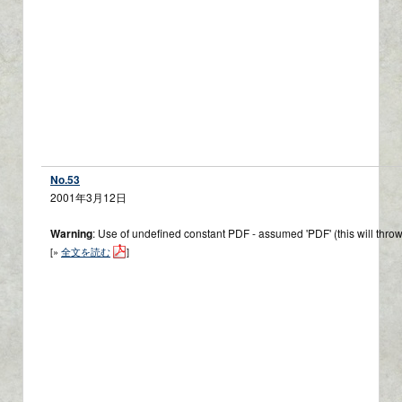
No.53
2001年3月12日
Warning
: Use of undefined constant PDF - assumed 'PDF' (this will throw
[»
全文を読む
]