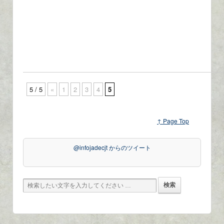
5 / 5
«
1
2
3
4
5
↑ Page Top
@infojadecjt からのツイート