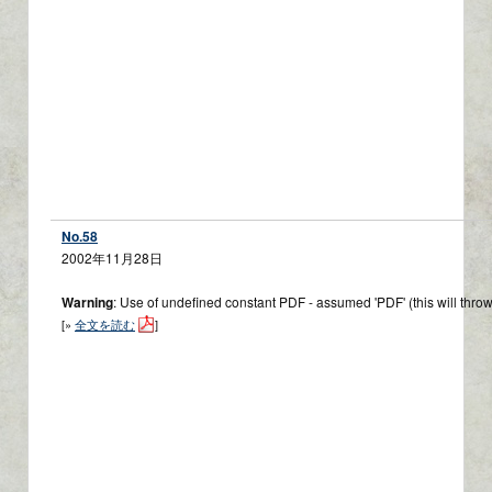
No.58
2002年11月28日
Warning
: Use of undefined constant PDF - assumed 'PDF' (this will throw
[»
全文を読む
]