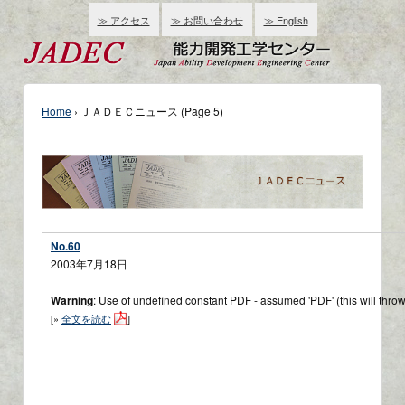
≫ アクセス
≫ お問い合わせ
≫ English
Home
›
ＪＡＤＥＣニュース
(Page 5)
No.60
2003年7月18日
Warning
: Use of undefined constant PDF - assumed 'PDF' (this will throw
[»
全文を読む
]