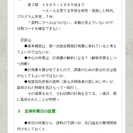
第３期 １９６０～１９６５頃まで
一人一人を育てる学習を研究・実践した時代。
プログラム学習，ＴＭ。
＊資料にラベルはつけない。全貌が見えていないので、
分類コードを確定できない。
②富山
◆基本構想は、第一次総合開発計画書に表れていると考え
てよいのではないか。
◆中心の作業は、計画書の解析になる？（解析作業をしつ
つ判断）
◆計画書６冊が出てきたので、調査のための富山行きは急
がなくてもよいのではないか。
◆加賀谷氏所有の資料（富山大関係者の貸し出し中）が、
返却された時期を見計らって一回行く。
その成果をみて、それ以降の計画を立てる。＜後日、既
に返却されたことが判明＞
３ 定例作業日の設置
◆本日の作業から、資料の下調べや、矢口論文の整理関係
付けをしておくと、