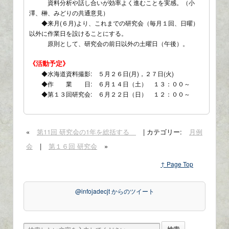
資料分析や話し合いが効率よく進むことを実感。（小
澤、榊、みどりの共通意見）
◆来月(６月)より、これまでの研究会（毎月１回、日曜）
以外に作業日を設けることにする。
原則として、研究会の前日以外の土曜日（午後）。
《活動予定》
◆水海道資料撮影: ５月２６日(月)，２７日(火)
◆作 業 日: ６月１４日（土） １３：００～
◆第１３回研究会: ６月２２日（日） １２：００～
«
第11回 研究会の1年を総括する
| カテゴリー:
月例
会
|
第１６回 研究会
»
↑ Page Top
@infojadecjt からのツイート