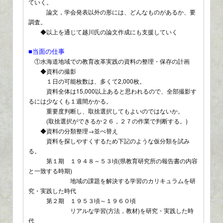
ていく。
論文，学会発表以外の形には、どんなものがあるか、要
調査。
◆以上を通じて越川氏の論文作成にも支援していく
■当面の仕事
①水海道地域での教育改革実践の資料の整理・保存の計画
◆資料の撮影
１日の可能枚数は、多くて2,000枚。
資料全体は15,000以上あると思われるので、全部撮影す
るには少なくも１週間かかる。
重要度判断し、取捨選択してもよいのではないか。
(取捨選択ができるか２６，２７の作業で判断する。)
◆資料の分類整理→並べ替え
資料を探しやすくするため下記のような仮分類を試み
る。
第１期 １９４８～５３頃(県教育研究所の報告書の内容
と一致する時期)
地域の課題を解決する学習のカリキュラムを研
究・実践した時代
第２期 １９５３頃～１９６０頃
リアルな学習(方法，教材)を研究・実践した時
代