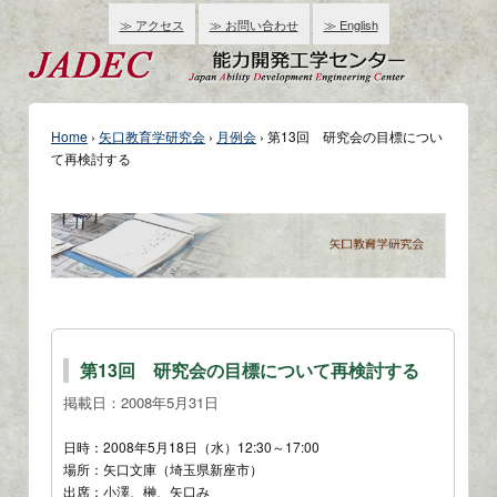
≫ アクセス
≫ お問い合わせ
≫ English
Home
›
矢口教育学研究会
›
月例会
›
第13回 研究会の目標につい
て再検討する
第13回 研究会の目標について再検討する
掲載日：
2008年5月31日
日時：2008年5月18日（水）12:30～17:00
場所：矢口文庫（埼玉県新座市）
出席：小澤、榊、矢口み