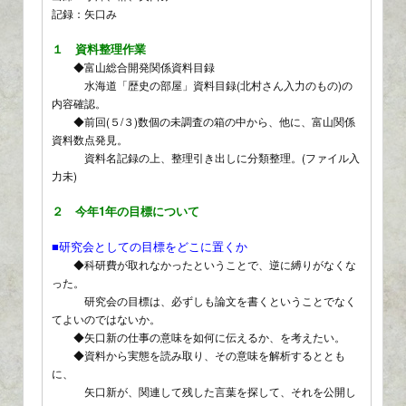
記録：矢口み
１ 資料整理作業
◆富山総合開発関係資料目録
水海道「歴史の部屋」資料目録(北村さん入力のもの)の
内容確認。
◆前回(５/３)数個の未調査の箱の中から、他に、富山関係
資料数点発見。
資料名記録の上、整理引き出しに分類整理。(ファイル入
力未)
２ 今年1年の目標について
■研究会としての目標をどこに置くか
◆科研費が取れなかったということで、逆に縛りがなくな
った。
研究会の目標は、必ずしも論文を書くということでなく
てよいのではないか。
◆矢口新の仕事の意味を如何に伝えるか、を考えたい。
◆資料から実態を読み取り、その意味を解析するととも
に、
矢口新が、関連して残した言葉を探して、それを公開し