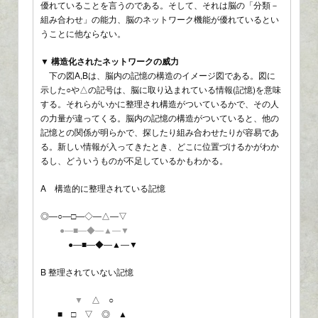
優れていることを言うのである。そして、それは脳の「分類－
組み合わせ」の能力、脳のネットワーク機能が優れているとい
うことに他ならない。
▼ 構造化されたネットワークの威力
下の図A,Bは、脳内の記憶の構造のイメージ図である。図に
示した○や△の記号は、脳に取り込まれている情報(記憶)を意味
する。それらがいかに整理され構造がついているかで、その人
の力量が違ってくる。脳内の記憶の構造がついていると、他の
記憶との関係が明らかで、探したり組み合わせたりが容易であ
る。新しい情報が入ってきたとき、どこに位置づけるかがわか
るし、どういうものが不足しているかもわかる。
A 構造的に整理されている記憶
◎―○―□―◇―△―▽
●―■―◆―▲―▼
●―■―◆―▲―▼
B 整理されていない記憶
▼
△ ○
■ □ ▽ ◎ ▲