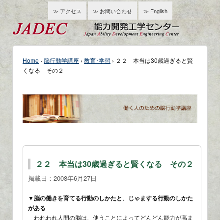
≫ アクセス
≫ お問い合わせ
≫ English
Home
›
脳行動学講座
›
教育･学習
›
２２ 本当は30歳過ぎると賢
くなる その２
２２ 本当は30歳過ぎると賢くなる その２
掲載日：
2008年6月27日
▼脳の働きを育てる行動のしかたと、じゃまする行動のしかた
がある
われわれ人間の脳は、使うことによってどんどん能力が高ま