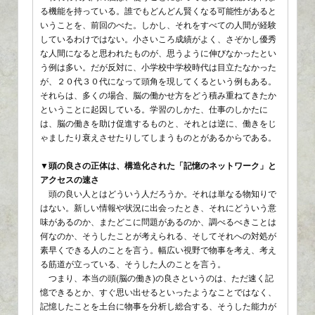
る機能を持っている。誰でもどんどん賢くなる可能性があると
いうことを、前回のべた。しかし、それをすべての人間が経験
しているわけではない。小さいころ成績がよく、さぞかし優秀
な人間になると思われたものが、思うように伸びなかったとい
う例は多い。だが反対に、小学校中学校時代は目立たなかった
が、２０代３０代になって頭角を現してくるという例もある。
それらは、多くの場合、脳の働かせ方をどう積み重ねてきたか
ということに起因している。学習のしかた、仕事のしかたに
は、脳の働きを助け促進するものと、それとは逆に、働きをじ
ゃましたり衰えさせたりしてしまうものとがあるからである。
▼頭の良さの正体は、構造化された「記憶のネットワーク」と
アクセスの速さ
頭の良い人とはどういう人だろうか。それは単なる物知りで
はない。新しい情報や状況に出会ったとき、それにどういう意
味があるのか、またどこに問題があるのか、調べるべきことは
何なのか、そうしたことが考えられる、そしてそれへの対処が
素早くできる人のことを言う。幅広い視野で物事を考え、考え
る筋道が立っている、そうした人のことを言う。
つまり、本当の頭(脳の働き)の良さというのは、ただ速く記
憶できるとか、すぐ思い出せるといったようなことではなく、
記憶したことを土台に物事を分析し総合する、そうした能力が