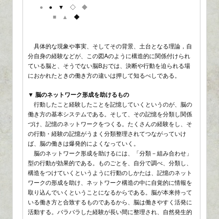
●
● ▼ ◇
◆
■ ▲
◆
具体的な現象や事実、そしてその背景、土台となる理論，自
分自身の経験などが、この図Aのように構造的に関係付けられ
ている脳と、そうでない脳Bおでは、決断や行動を迫られる場
におかれたときの働き方の違いは押して知るべしである。
▼ 脳のネットワーク形成を助けるもの
行動したこと経験したことを記憶していくというのが、脳の
働き方の基本システムである。そして、その記憶を分類し関係
づけ、記憶のネットワークをつくる。たくさんの経験をし、そ
の行動・経験の記憶がうまく分類整理されてつながっていけ
ば、脳の働きは爆発的によくなっていく。
脳のネットワーク形成を助けるには、「分類－組み合わせ」
型の行動が効果的である。ものごとを、自分で調べ、分類し、
構造をつけていくというように行動のしかたは、記憶のネット
ワークの形成を助け、ネットワーク構造の中に自覚的に情報を
取り込んでいくということになるからである。脳が本来持って
いる働き方と合致するものであるから、脳は働きやすく活発に
活動する。バラバラした経験が長い間に整理され、自然発生的