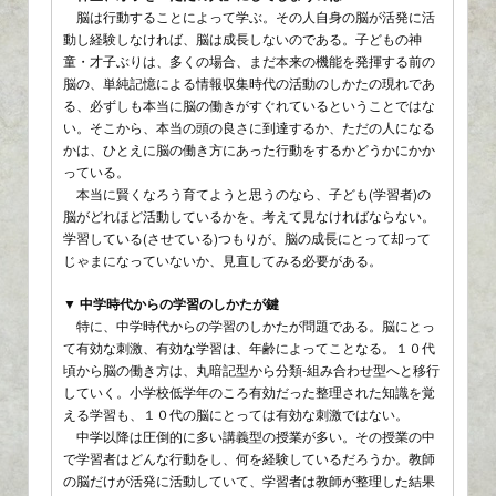
脳は行動することによって学ぶ。その人自身の脳が活発に活
動し経験しなければ、脳は成長しないのである。子どもの神
童・才子ぶりは、多くの場合、まだ本来の機能を発揮する前の
脳の、単純記憶による情報収集時代の活動のしかたの現れであ
る、必ずしも本当に脳の働きがすぐれているということではな
い。そこから、本当の頭の良さに到達するか、ただの人になる
かは、ひとえに脳の働き方にあった行動をするかどうかにかか
っている。
本当に賢くなろう育てようと思うのなら、子ども(学習者)の
脳がどれほど活動しているかを、考えて見なければならない。
学習している(させている)つもりが、脳の成長にとって却って
じゃまになっていないか、見直してみる必要がある。
▼ 中学時代からの学習のしかたが鍵
特に、中学時代からの学習のしかたが問題である。脳にとっ
て有効な刺激、有効な学習は、年齢によってことなる。１０代
頃から脳の働き方は、丸暗記型から分類-組み合わせ型へと移行
していく。小学校低学年のころ有効だった整理された知識を覚
える学習も、１０代の脳にとっては有効な刺激ではない。
中学以降は圧倒的に多い講義型の授業が多い。その授業の中
で学習者はどんな行動をし、何を経験しているだろうか。教師
の脳だけが活発に活動していて、学習者は教師が整理した結果