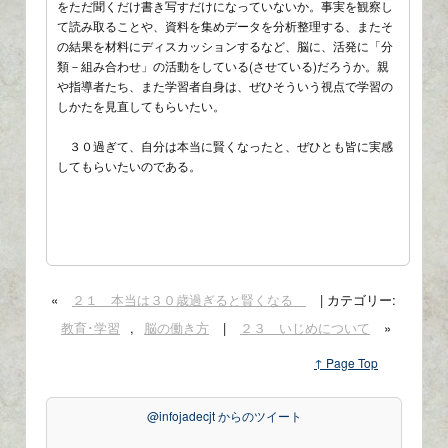
をただ聞くだけ書き写すだけになっていないか。事実を観察し
て読み取ることや、資料を集めデータを分析整理する、またそ
の結果を材料にディスカッションするなど、脳に、活発に「分
類－組み合わせ」の活動をしている(させている)だろうか。親
や指導者たち、また学習者自身は、ぜひそういう視点で学習の
しかたを見直してもらいたい。
３０過ぎて、自分は本当に賢くなったと、ぜひとも皆に実感
してもらいたいのである。
«
２１ 本当は３０歳過ぎると賢くなる
| カテゴリー:
教育･学習
,
脳の働き方
|
２３ いじめについて
»
↑ Page Top
@infojadecjt からのツイート