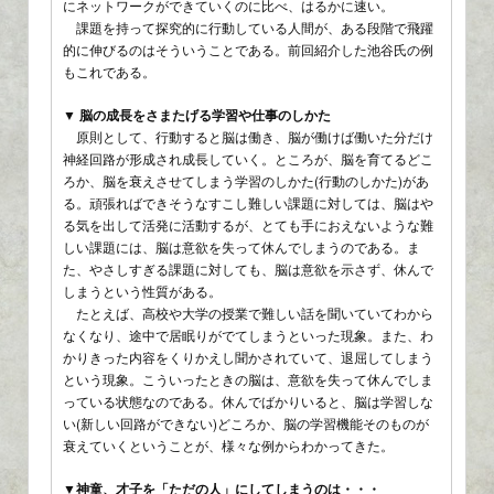
にネットワークができていくのに比べ、はるかに速い。
課題を持って探究的に行動している人間が、ある段階で飛躍
的に伸びるのはそういうことである。前回紹介した池谷氏の例
もこれである。
▼ 脳の成長をさまたげる学習や仕事のしかた
原則として、行動すると脳は働き、脳が働けば働いた分だけ
神経回路が形成され成長していく。ところが、脳を育てるどこ
ろか、脳を衰えさせてしまう学習のしかた(行動のしかた)があ
る。頑張ればできそうなすこし難しい課題に対しては、脳はや
る気を出して活発に活動するが、とても手におえないような難
しい課題には、脳は意欲を失って休んでしまうのである。ま
た、やさしすぎる課題に対しても、脳は意欲を示さず、休んで
しまうという性質がある。
たとえば、高校や大学の授業で難しい話を聞いていてわから
なくなり、途中で居眠りがでてしまうといった現象。また、わ
かりきった内容をくりかえし聞かされていて、退屈してしまう
という現象。こういったときの脳は、意欲を失って休んでしま
っている状態なのである。休んでばかりいると、脳は学習しな
い(新しい回路ができない)どころか、脳の学習機能そのものが
衰えていくということが、様々な例からわかってきた。
▼神童、才子を「ただの人」にしてしまうのは・・・